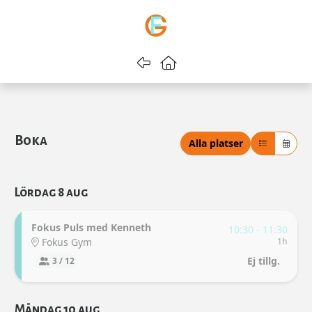
Gå tillbaka
Gå till startsidan
Boka
Alla platser
Lördag 8 aug
Fokus Puls med Kenneth
10:30 - 11:30
Fokus Gym
1h
Ej tillg.
3 / 12
Måndag 10 aug